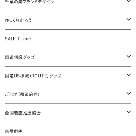
キャップ
キーホルダー
缶バッジ
JAGUARさんコラボグッズ
缶バッジ
キャップ
Tシャツ
千葉の海ブランドデザイン
選手缶バッジ54mm
Tシャツ
トートバッグ
クリアファイル
キーホルダー
サコッシュ
クリアファイル
エコバッグ
キャップ
Tシャツ
ゆっくり走ろう
ステッカー
ランチバッグ
クリアファイル
ホテルキーホルダー
マスク
ステッカー
ステッカー
キャップ
Tシャツ
SALE T-shirt
エコバッグ
モーテルキーホルダー
エコバッグ
モーテルキーホルダー
ホテルキーホルダー
ステッカー
ステッカー
国道標識グッズ
トートバッグ
千葉ロッテマリーンズコラボ
ホテルキーホルダー
ホテルキーホルダー
ステッカー
国道US標識（ROUTE）グッズ
国道0～99号線
トートバッグ
Tシャツ
ステッカー
ご当地（都道府県）
国道100～199号線
ROUTE 0～99号線
キャップ
Tシャツ
北海道
全国着座推進協会
国道200～299号線
ROUTE100～199号線
ROUTE 0～99号線
キャップ
青森県
ステッカー
鳥獣戯画