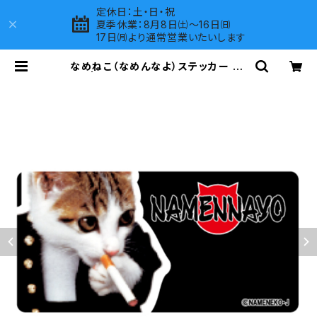
定休日：土・日・祝
夏季休業：8月8日㈯～16日㈰
17日㈪より通常営業いたいします
なめねこ（なめんなよ）ステッカー B-
9 | LOVES COMPANY SHOP