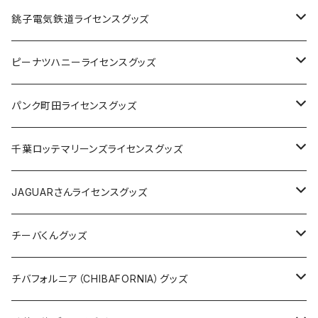
Tシャツ
銚子電気鉄道ライセンスグッズ
キャップ
ステッカー
ピーナツハニーライセンスグッズ
ステッカー
缶バッジ
Tシャツ
パンク町田ライセンスグッズ
缶バッジ
アクリルキーホルダー
キャップ
Tシャツ
千葉ロッテマリーンズライセンスグッズ
ホテルキーホルダー
ホテルキーホルダー
バッグ
キャップ
ステッカー
JAGUARさんライセンスグッズ
ステッカー
クリアファイル
ステッカー
バッグ
缶バッジ
Tシャツ
チーバくんグッズ
ステッカー大
缶バッジ32mm
Tシャツ
缶バッジ
ステッカー
エコバッグ
ステッカー
Tシャツ
チバフォルニア（CHIBAFORNIA）グッズ
選手ステッカー
缶バッジ54mm