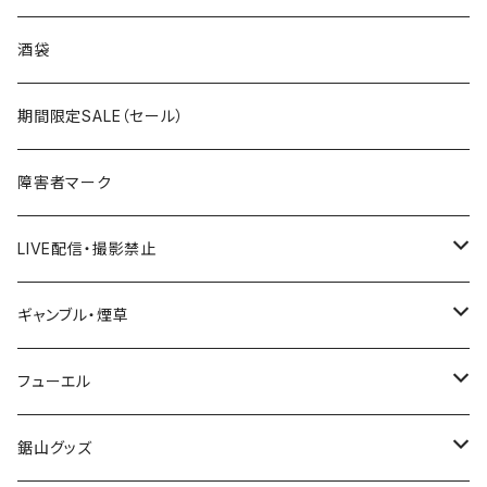
国道300～399号線
ROUTE200～299号線
ROUTE 100～199号線
ROUTE 0～99号線
岩手県
酒袋
国道400～499号線
ROUTE300～399号線
ROUTE 200～299号線
ROUTE 100～199号線
宮城県
期間限定SALE（セール）
国道500～599号線
ROUTE400～499号線
ROUTE 300～399号線
ROUTE 200～299号線
秋田県
障害者マーク
国道600～699号線
ROUTE500～599号線
ROUTE 400～499号線
ROUTE 300～399号線
Tシャツ
山形県
LIVE配信・撮影禁止
国道700～799号線
ROUTE600～699号線
ROUTE 500～599号線
ROUTE 400～499号線
ステッカー
福島県
LIVE配信禁止
ギャンブル・煙草
国道800～899号線
ROUTE700～799号線
ROUTE 600～699号線
ROUTE 500～599号線
茨城県
撮影禁止
ホテルキーホルダー
フューエル
国道900～1000号線
ROUTE800～899号線
ROUTE 700～799号線
ROUTE 600～699号線
栃木県
たばこ・禁煙ステッカー
ステッカー
鋸山グッズ
ROUTE900～1000号線
ROUTE 800～899号線
ROUTE 700～799号線