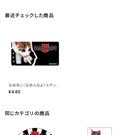
最近チェックした商品
なめねこ（なめんなよ）ステッカ
ー B-9
¥440
同じカテゴリの商品