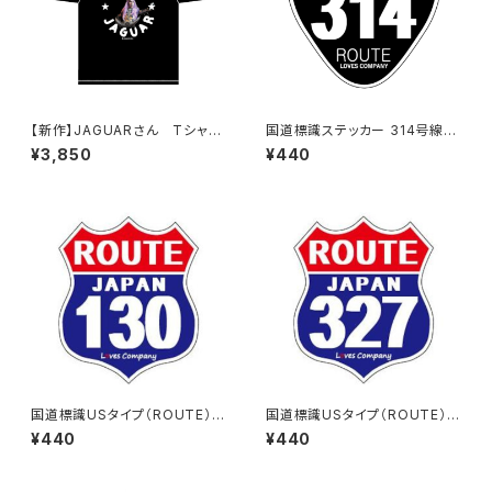
【新作】JAGUARさん Tシャツ
国道標識ステッカー 314号線
（HELLO JAGUAR）Black
（ブラック）
¥3,850
¥440
国道標識USタイプ（ROUTE）ス
国道標識USタイプ（ROUTE）ス
テッカー 130号線
テッカー 327号線
¥440
¥440