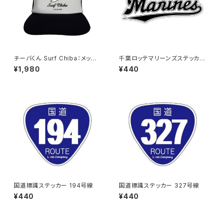
チーバくん Surf Chiba：メッシ
千葉ロッテマリーンズステッカー
ュキャップ（Aホワイト）
16
¥1,980
¥440
国道標識ステッカー 194号線
国道標識ステッカー 327号線
¥440
¥440