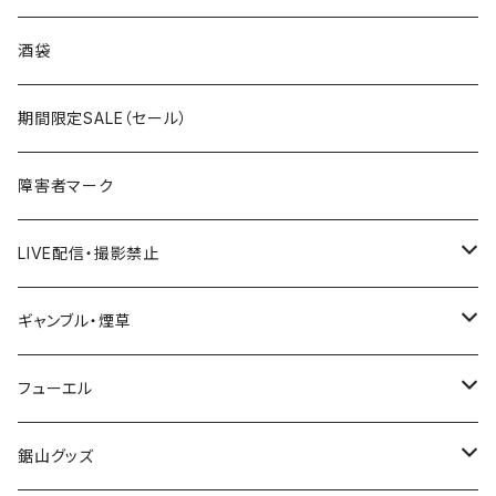
国道300～399号線
ROUTE200～299号線
ROUTE 100～199号線
ROUTE 0～99号線
岩手県
酒袋
国道400～499号線
ROUTE300～399号線
ROUTE 200～299号線
ROUTE 100～199号線
宮城県
期間限定SALE（セール）
国道500～599号線
ROUTE400～499号線
ROUTE 300～399号線
ROUTE 200～299号線
秋田県
障害者マーク
国道600～699号線
ROUTE500～599号線
ROUTE 400～499号線
ROUTE 300～399号線
Tシャツ
山形県
LIVE配信・撮影禁止
国道700～799号線
ROUTE600～699号線
ROUTE 500～599号線
ROUTE 400～499号線
ステッカー
福島県
LIVE配信禁止
ギャンブル・煙草
国道800～899号線
ROUTE700～799号線
ROUTE 600～699号線
ROUTE 500～599号線
茨城県
撮影禁止
ホテルキーホルダー
フューエル
国道900～1000号線
ROUTE800～899号線
ROUTE 700～799号線
ROUTE 600～699号線
栃木県
たばこ・禁煙ステッカー
ステッカー
鋸山グッズ
ROUTE900～1000号線
ROUTE 800～899号線
ROUTE 700～799号線