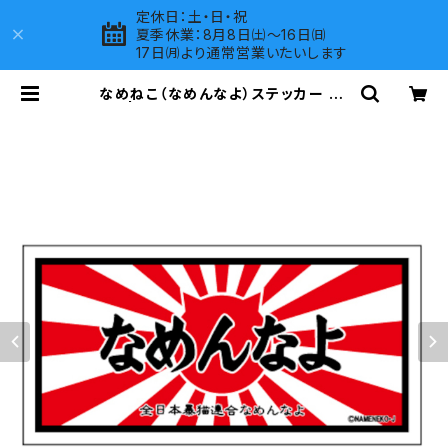
定休日：土・日・祝
夏季休業：8月8日㈯～16日㈰
17日㈪より通常営業いたいします
なめねこ（なめんなよ）ステッカー B-
2 | LOVES COMPANY SHOP