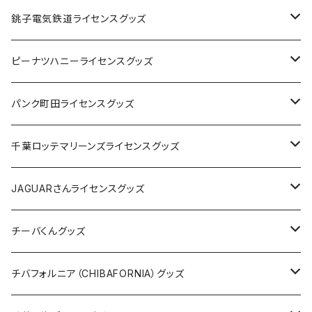
Tシャツ
銚子電気鉄道ライセンスグッズ
キャップ
ステッカー
ピーナツハニーライセンスグッズ
ステッカー
缶バッジ
Tシャツ
パンク町田ライセンスグッズ
缶バッジ
アクリルキーホルダー
キャップ
Tシャツ
千葉ロッテマリーンズライセンスグッズ
ホテルキーホルダー
ホテルキーホルダー
バッグ
キャップ
ステッカー
JAGUARさんライセンスグッズ
ステッカー
クリアファイル
ステッカー
バッグ
缶バッジ
Tシャツ
チーバくんグッズ
ステッカー大
缶バッジ32mm
Tシャツ
缶バッジ
ステッカー
エコバッグ
ステッカー
Tシャツ
チバフォルニア（CHIBAFORNIA）グッズ
選手ステッカー
缶バッジ54mm