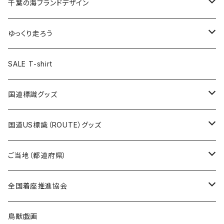
キャップ
キーホルダー
缶バッジ
JAGUARさんコラボグッズ
缶バッジ
キャップ
Tシャツ
千葉の海ブランドデザイン
選手缶バッジ54mm
Tシャツ
トートバッグ
クリアファイル
キーホルダー
サコッシュ
クリアファイル
エコバッグ
キャップ
Tシャツ
ゆっくり走ろう
ステッカー
ランチバッグ
クリアファイル
ホテルキーホルダー
マスク
ステッカー
ステッカー
キャップ
Tシャツ
SALE T-shirt
エコバッグ
モーテルキーホルダー
エコバッグ
モーテルキーホルダー
ホテルキーホルダー
ステッカー
ステッカー
国道標識グッズ
トートバッグ
千葉ロッテマリーンズコラボ
ホテルキーホルダー
ホテルキーホルダー
ステッカー
国道US標識（ROUTE）グッズ
国道0～99号線
トートバッグ
Tシャツ
ステッカー
ご当地（都道府県）
国道100～199号線
ROUTE 0～99号線
キャップ
Tシャツ
北海道
全国着座推進協会
国道200～299号線
ROUTE100～199号線
ROUTE 0～99号線
キャップ
青森県
ステッカー
鳥獣戯画