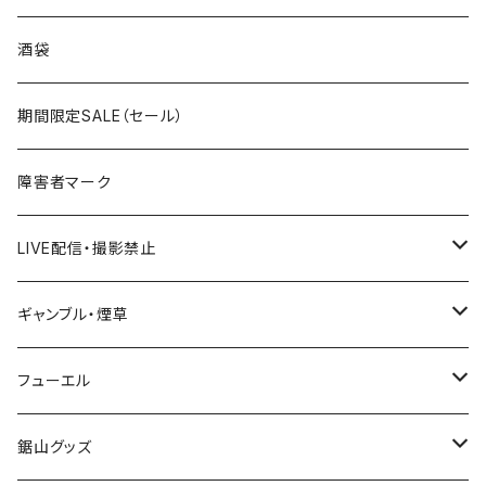
国道300～399号線
ROUTE200～299号線
ROUTE 100～199号線
ROUTE 0～99号線
岩手県
酒袋
国道400～499号線
ROUTE300～399号線
ROUTE 200～299号線
ROUTE 100～199号線
宮城県
期間限定SALE（セール）
国道500～599号線
ROUTE400～499号線
ROUTE 300～399号線
ROUTE 200～299号線
秋田県
障害者マーク
国道600～699号線
ROUTE500～599号線
ROUTE 400～499号線
ROUTE 300～399号線
Tシャツ
山形県
LIVE配信・撮影禁止
国道700～799号線
ROUTE600～699号線
ROUTE 500～599号線
ROUTE 400～499号線
ステッカー
福島県
LIVE配信禁止
ギャンブル・煙草
国道800～899号線
ROUTE700～799号線
ROUTE 600～699号線
ROUTE 500～599号線
茨城県
撮影禁止
ホテルキーホルダー
フューエル
国道900～1000号線
ROUTE800～899号線
ROUTE 700～799号線
ROUTE 600～699号線
栃木県
たばこ・禁煙ステッカー
ステッカー
鋸山グッズ
ROUTE900～1000号線
ROUTE 800～899号線
ROUTE 700～799号線