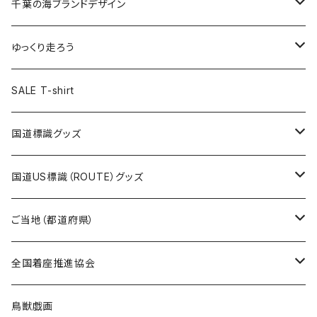
キャップ
キーホルダー
缶バッジ
JAGUARさんコラボグッズ
缶バッジ
キャップ
Tシャツ
千葉の海ブランドデザイン
選手缶バッジ54mm
Tシャツ
トートバッグ
クリアファイル
キーホルダー
サコッシュ
クリアファイル
エコバッグ
キャップ
Tシャツ
ゆっくり走ろう
ステッカー
ランチバッグ
クリアファイル
ホテルキーホルダー
マスク
ステッカー
ステッカー
キャップ
Tシャツ
SALE T-shirt
エコバッグ
モーテルキーホルダー
エコバッグ
モーテルキーホルダー
ホテルキーホルダー
ステッカー
ステッカー
国道標識グッズ
トートバッグ
千葉ロッテマリーンズコラボ
ホテルキーホルダー
ホテルキーホルダー
ステッカー
国道US標識（ROUTE）グッズ
国道0～99号線
トートバッグ
Tシャツ
ステッカー
ご当地（都道府県）
国道100～199号線
ROUTE 0～99号線
キャップ
Tシャツ
北海道
全国着座推進協会
国道200～299号線
ROUTE100～199号線
ROUTE 0～99号線
キャップ
青森県
ステッカー
鳥獣戯画