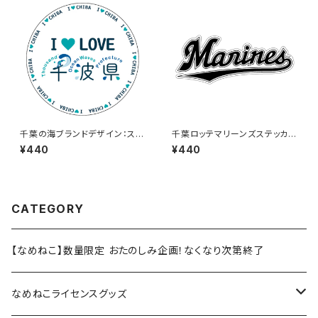
千葉の海ブランドデザイン：ステ
千葉ロッテマリーンズステッカー
ッカー3
16
¥440
¥440
CATEGORY
【なめねこ】数量限定 おたのしみ企画！なくなり次第終了
なめねこライセンスグッズ