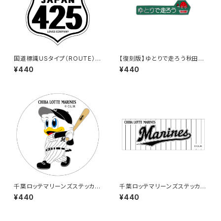
国道標識USタイプ（ROUTE）ス
【復刻版】ゆとりで走ろう秋田県
テッカー 425号線（ホワイト）
（緑）：ステッカー
¥440
¥440
千葉ロッテマリーンズステッカー
千葉ロッテマリーンズステッカー
8
9
¥440
¥440