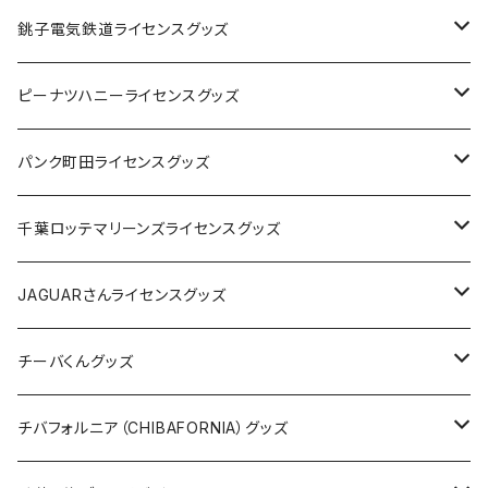
Tシャツ
銚子電気鉄道ライセンスグッズ
キャップ
ステッカー
ピーナツハニーライセンスグッズ
ステッカー
缶バッジ
Tシャツ
パンク町田ライセンスグッズ
缶バッジ
アクリルキーホルダー
キャップ
Tシャツ
千葉ロッテマリーンズライセンスグッズ
ホテルキーホルダー
ホテルキーホルダー
バッグ
キャップ
ステッカー
JAGUARさんライセンスグッズ
ステッカー
クリアファイル
ステッカー
バッグ
缶バッジ
Tシャツ
チーバくんグッズ
ステッカー大
缶バッジ32mm
Tシャツ
缶バッジ
ステッカー
エコバッグ
ステッカー
Tシャツ
チバフォルニア（CHIBAFORNIA）グッズ
選手ステッカー
缶バッジ54mm