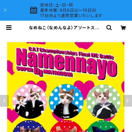
定休日：土・日・祝
夏季休業：8月8日㈯～16日㈰
17日㈪より通常営業いたいします
なめねこ（なめんなよ）アソートステッ
カー A-20 | LOVES COMPANY S
HOP