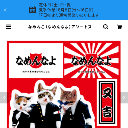
定休日：土・日・祝
夏季休業：8月8日㈯～16日㈰
17日㈪より通常営業いたいします
なめねこ（なめんなよ）アソートステッ
カー A-19 | LOVES COMPANY S
HOP