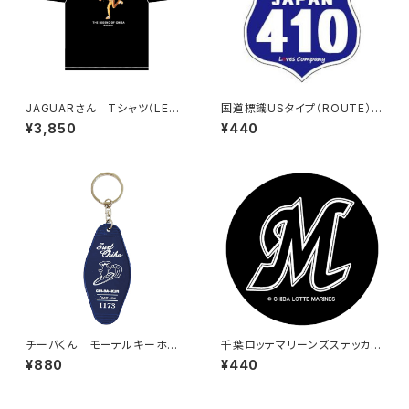
JAGUARさん Tシャツ（LEGE
国道標識USタイプ（ROUTE）ス
ND-B）Black
テッカー 410号線
¥3,850
¥440
チーバくん モーテルキーホル
千葉ロッテマリーンズステッカー
ダー design3
6
¥880
¥440