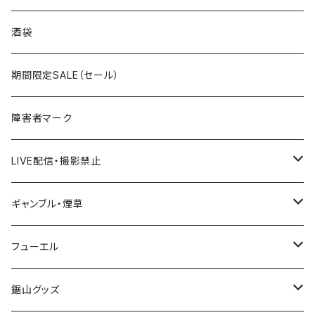
国道300～399号線
ROUTE200～299号線
ROUTE 100～199号線
ROUTE 0～99号線
岩手県
酒袋
国道400～499号線
ROUTE300～399号線
ROUTE 200～299号線
ROUTE 100～199号線
宮城県
期間限定SALE（セール）
国道500～599号線
ROUTE400～499号線
ROUTE 300～399号線
ROUTE 200～299号線
秋田県
障害者マーク
国道600～699号線
ROUTE500～599号線
ROUTE 400～499号線
ROUTE 300～399号線
Tシャツ
山形県
LIVE配信・撮影禁止
国道700～799号線
ROUTE600～699号線
ROUTE 500～599号線
ROUTE 400～499号線
ステッカー
福島県
LIVE配信禁止
ギャンブル・煙草
国道800～899号線
ROUTE700～799号線
ROUTE 600～699号線
ROUTE 500～599号線
茨城県
撮影禁止
ホテルキーホルダー
フューエル
国道900～1000号線
ROUTE800～899号線
ROUTE 700～799号線
ROUTE 600～699号線
栃木県
たばこ・禁煙ステッカー
ステッカー
鋸山グッズ
ROUTE900～1000号線
ROUTE 800～899号線
ROUTE 700～799号線