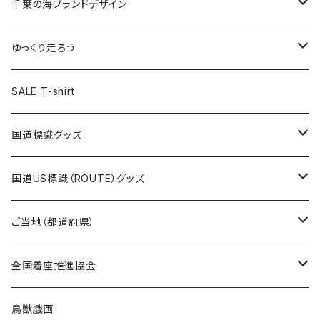
キャップ
キーホルダー
缶バッジ
JAGUARさんコラボグッズ
缶バッジ
キャップ
Tシャツ
千葉の海ブランドデザイン
選手缶バッジ54mm
Tシャツ
トートバッグ
クリアファイル
キーホルダー
サコッシュ
クリアファイル
エコバッグ
キャップ
Tシャツ
ゆっくり走ろう
ステッカー
ランチバッグ
クリアファイル
ホテルキーホルダー
マスク
ステッカー
ステッカー
キャップ
Tシャツ
SALE T-shirt
エコバッグ
モーテルキーホルダー
エコバッグ
モーテルキーホルダー
ホテルキーホルダー
ステッカー
ステッカー
国道標識グッズ
トートバッグ
千葉ロッテマリーンズコラボ
ホテルキーホルダー
ホテルキーホルダー
ステッカー
国道US標識（ROUTE）グッズ
国道0～99号線
トートバッグ
Tシャツ
ステッカー
ご当地（都道府県）
国道100～199号線
ROUTE 0～99号線
キャップ
Tシャツ
北海道
全国着座推進協会
国道200～299号線
ROUTE100～199号線
ROUTE 0～99号線
キャップ
青森県
ステッカー
鳥獣戯画