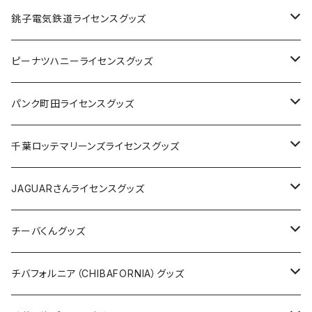
Tシャツ
銚子電気鉄道ライセンスグッズ
キャップ
ステッカー
ピーナツハニーライセンスグッズ
ステッカー
缶バッジ
Tシャツ
パンク町田ライセンスグッズ
缶バッジ
アクリルキーホルダー
キャップ
Tシャツ
千葉ロッテマリーンズライセンスグッズ
ホテルキーホルダー
ホテルキーホルダー
バッグ
キャップ
ステッカー
JAGUARさんライセンスグッズ
ステッカー
クリアファイル
ステッカー
バッグ
缶バッジ
Tシャツ
チーバくんグッズ
ステッカー大
缶バッジ32mm
Tシャツ
缶バッジ
ステッカー
エコバッグ
ステッカー
Tシャツ
チバフォルニア（CHIBAFORNIA）グッズ
選手ステッカー
缶バッジ54mm