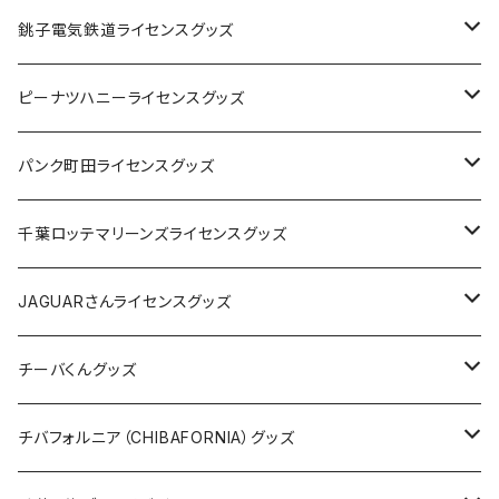
Tシャツ
銚子電気鉄道ライセンスグッズ
キャップ
ステッカー
ピーナツハニーライセンスグッズ
ステッカー
缶バッジ
Tシャツ
パンク町田ライセンスグッズ
缶バッジ
アクリルキーホルダー
キャップ
Tシャツ
千葉ロッテマリーンズライセンスグッズ
ホテルキーホルダー
ホテルキーホルダー
バッグ
キャップ
ステッカー
JAGUARさんライセンスグッズ
ステッカー
クリアファイル
ステッカー
バッグ
缶バッジ
Tシャツ
チーバくんグッズ
ステッカー大
缶バッジ32mm
Tシャツ
缶バッジ
ステッカー
エコバッグ
ステッカー
Tシャツ
チバフォルニア（CHIBAFORNIA）グッズ
選手ステッカー
缶バッジ54mm