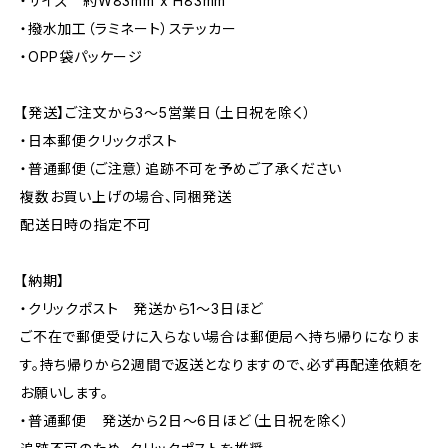
・サイズ 約W83mm x H83mm
・撥水加工（ラミネート）ステッカー
・OPP袋パッケージ
【発送】ご注文から3〜5営業日（土日祝を除く）
・日本郵便クリックポスト
・普通郵便（ご注意）追跡不可を予めご了承ください
複数お買い上げの場合、同梱発送
配送日時の指定不可
【納期】
・クリックポスト 発送から1〜3日ほど
ご不在で郵便受けに入らない場合は郵便局へ持ち帰りになりま
す。持ち帰りから2週間で返送となりますので、必ず再配達依頼を
お願いします。
・普通郵便 発送から2日〜6日ほど（土日祝を除く）