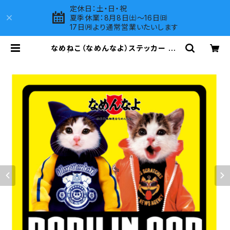
定休日：土・日・祝
夏季休業：8月8日㈯～16日㈰
17日㈪より通常営業いたいします
なめねこ（なめんなよ）ステッカー A-
13 | LOVES COMPANY SHOP