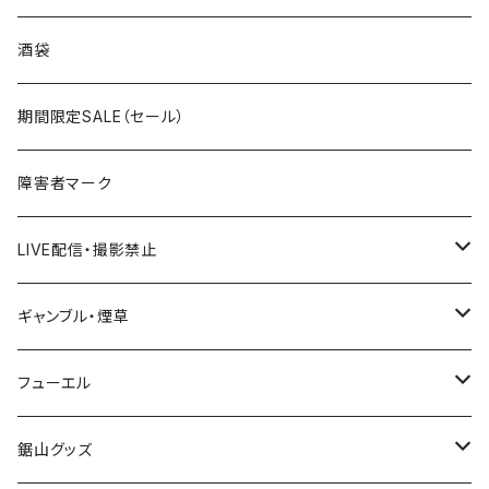
国道300～399号線
ROUTE200～299号線
ROUTE 100～199号線
ROUTE 0～99号線
岩手県
酒袋
国道400～499号線
ROUTE300～399号線
ROUTE 200～299号線
ROUTE 100～199号線
宮城県
期間限定SALE（セール）
国道500～599号線
ROUTE400～499号線
ROUTE 300～399号線
ROUTE 200～299号線
秋田県
障害者マーク
国道600～699号線
ROUTE500～599号線
ROUTE 400～499号線
ROUTE 300～399号線
Tシャツ
山形県
LIVE配信・撮影禁止
国道700～799号線
ROUTE600～699号線
ROUTE 500～599号線
ROUTE 400～499号線
ステッカー
福島県
LIVE配信禁止
ギャンブル・煙草
国道800～899号線
ROUTE700～799号線
ROUTE 600～699号線
ROUTE 500～599号線
茨城県
撮影禁止
ホテルキーホルダー
フューエル
国道900～1000号線
ROUTE800～899号線
ROUTE 700～799号線
ROUTE 600～699号線
栃木県
たばこ・禁煙ステッカー
ステッカー
鋸山グッズ
ROUTE900～1000号線
ROUTE 800～899号線
ROUTE 700～799号線