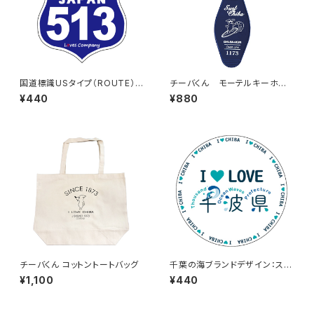
国道標識USタイプ（ROUTE）ス
チーバくん モーテルキーホル
テッカー 513号線
ダー design3
¥440
¥880
チーバくん コットントートバッグ
千葉の海ブランドデザイン：ステ
ッカー3
¥1,100
¥440