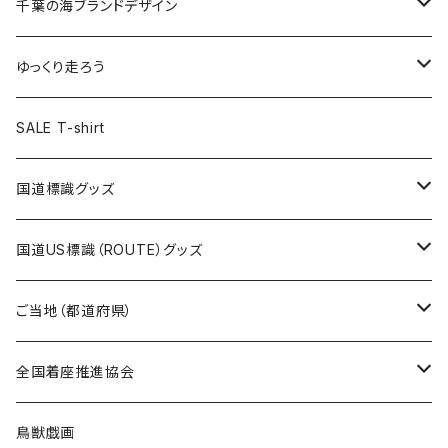
キャップ
キーホルダー
缶バッジ
JAGUARさんコラボグッズ
缶バッジ
キャップ
Tシャツ
千葉の海ブランドデザイン
選手缶バッジ54mm
Tシャツ
トートバッグ
クリアファイル
キーホルダー
サコッシュ
クリアファイル
エコバッグ
キャップ
Tシャツ
ゆっくり走ろう
ステッカー
ランチバッグ
クリアファイル
ホテルキーホルダー
マスク
ステッカー
ステッカー
キャップ
Tシャツ
SALE T-shirt
エコバッグ
モーテルキーホルダー
エコバッグ
モーテルキーホルダー
ホテルキーホルダー
ステッカー
ステッカー
国道標識グッズ
トートバッグ
千葉ロッテマリーンズコラボ
ホテルキーホルダー
ホテルキーホルダー
ステッカー
国道US標識（ROUTE）グッズ
国道0～99号線
トートバッグ
Tシャツ
ステッカー
ご当地（都道府県）
国道100～199号線
ROUTE 0～99号線
キャップ
Tシャツ
北海道
全国着座推進協会
国道200～299号線
ROUTE100～199号線
ROUTE 0～99号線
キャップ
青森県
ステッカー
鳥獣戯画