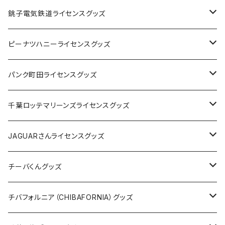
Tシャツ
銚子電気鉄道ライセンスグッズ
キャップ
ステッカー
ピーナツハニーライセンスグッズ
ステッカー
缶バッジ
Tシャツ
パンク町田ライセンスグッズ
缶バッジ
アクリルキーホルダー
キャップ
Tシャツ
千葉ロッテマリーンズライセンスグッズ
ホテルキーホルダー
ホテルキーホルダー
バッグ
キャップ
ステッカー
JAGUARさんライセンスグッズ
ステッカー
クリアファイル
ステッカー
バッグ
缶バッジ
Tシャツ
チーバくんグッズ
ステッカー大
缶バッジ32mm
Tシャツ
缶バッジ
ステッカー
エコバッグ
ステッカー
Tシャツ
チバフォルニア（CHIBAFORNIA）グッズ
選手ステッカー
缶バッジ54mm