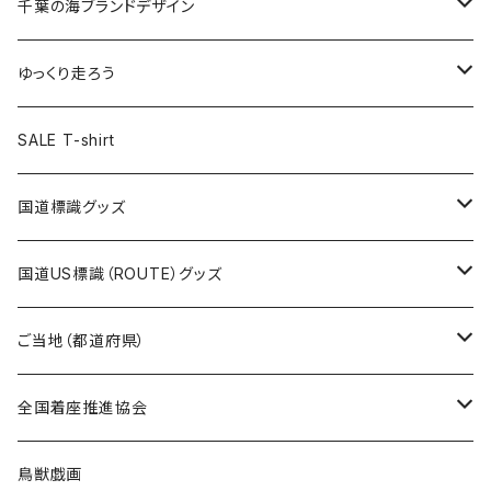
キャップ
キーホルダー
缶バッジ
JAGUARさんコラボグッズ
缶バッジ
キャップ
Tシャツ
千葉の海ブランドデザイン
選手缶バッジ54mm
Tシャツ
トートバッグ
クリアファイル
キーホルダー
サコッシュ
クリアファイル
エコバッグ
キャップ
Tシャツ
ゆっくり走ろう
ステッカー
ランチバッグ
クリアファイル
ホテルキーホルダー
マスク
ステッカー
ステッカー
キャップ
Tシャツ
SALE T-shirt
エコバッグ
モーテルキーホルダー
エコバッグ
モーテルキーホルダー
ホテルキーホルダー
ステッカー
ステッカー
国道標識グッズ
トートバッグ
千葉ロッテマリーンズコラボ
ホテルキーホルダー
ホテルキーホルダー
ステッカー
国道US標識（ROUTE）グッズ
国道0～99号線
トートバッグ
Tシャツ
ステッカー
ご当地（都道府県）
国道100～199号線
ROUTE 0～99号線
キャップ
Tシャツ
北海道
全国着座推進協会
国道200～299号線
ROUTE100～199号線
ROUTE 0～99号線
キャップ
青森県
ステッカー
鳥獣戯画