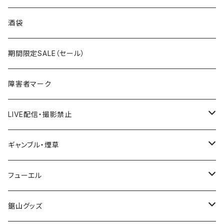
国道300～399号線
ROUTE200～299号線
ROUTE 100～199号線
ROUTE 0～99号線
岩手県
酒袋
国道400～499号線
ROUTE300～399号線
ROUTE 200～299号線
ROUTE 100～199号線
宮城県
期間限定SALE（セール）
国道500～599号線
ROUTE400～499号線
ROUTE 300～399号線
ROUTE 200～299号線
秋田県
障害者マーク
国道600～699号線
ROUTE500～599号線
ROUTE 400～499号線
ROUTE 300～399号線
Tシャツ
山形県
LIVE配信・撮影禁止
国道700～799号線
ROUTE600～699号線
ROUTE 500～599号線
ROUTE 400～499号線
ステッカー
福島県
LIVE配信禁止
ギャンブル・煙草
国道800～899号線
ROUTE700～799号線
ROUTE 600～699号線
ROUTE 500～599号線
茨城県
撮影禁止
ホテルキーホルダー
フューエル
国道900～1000号線
ROUTE800～899号線
ROUTE 700～799号線
ROUTE 600～699号線
栃木県
たばこ・禁煙ステッカー
ステッカー
鋸山グッズ
ROUTE900～1000号線
ROUTE 800～899号線
ROUTE 700～799号線