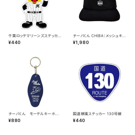
千葉ロッテマリーンズステッカー
チーバくん CHIBA：メッシュキャ
13
ップ（ブラック）
¥440
¥1,980
チーバくん モーテルキーホル
国道標識ステッカー 130号線
ダー design3
¥880
¥440