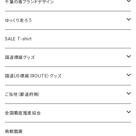
キャップ
キーホルダー
缶バッジ
JAGUARさんコラボグッズ
缶バッジ
キャップ
Tシャツ
千葉の海ブランドデザイン
選手缶バッジ54mm
Tシャツ
トートバッグ
クリアファイル
キーホルダー
サコッシュ
クリアファイル
エコバッグ
キャップ
Tシャツ
ゆっくり走ろう
ステッカー
ランチバッグ
クリアファイル
ホテルキーホルダー
マスク
ステッカー
ステッカー
キャップ
Tシャツ
SALE T-shirt
エコバッグ
モーテルキーホルダー
エコバッグ
モーテルキーホルダー
ホテルキーホルダー
ステッカー
ステッカー
国道標識グッズ
トートバッグ
千葉ロッテマリーンズコラボ
ホテルキーホルダー
ホテルキーホルダー
ステッカー
国道US標識（ROUTE）グッズ
国道0～99号線
トートバッグ
Tシャツ
ステッカー
ご当地（都道府県）
国道100～199号線
ROUTE 0～99号線
キャップ
Tシャツ
北海道
全国着座推進協会
国道200～299号線
ROUTE100～199号線
ROUTE 0～99号線
キャップ
青森県
ステッカー
鳥獣戯画