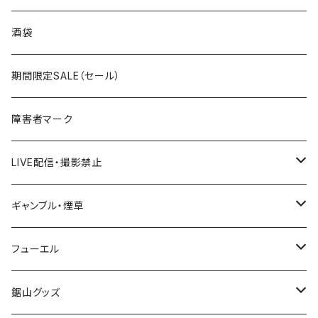
国道300～399号線
ROUTE200～299号線
ROUTE 100～199号線
ROUTE 0～99号線
岩手県
酒袋
国道400～499号線
ROUTE300～399号線
ROUTE 200～299号線
ROUTE 100～199号線
宮城県
期間限定SALE（セール）
国道500～599号線
ROUTE400～499号線
ROUTE 300～399号線
ROUTE 200～299号線
秋田県
障害者マーク
国道600～699号線
ROUTE500～599号線
ROUTE 400～499号線
ROUTE 300～399号線
Tシャツ
山形県
LIVE配信・撮影禁止
国道700～799号線
ROUTE600～699号線
ROUTE 500～599号線
ROUTE 400～499号線
ステッカー
福島県
LIVE配信禁止
ギャンブル・煙草
国道800～899号線
ROUTE700～799号線
ROUTE 600～699号線
ROUTE 500～599号線
茨城県
撮影禁止
ホテルキーホルダー
フューエル
国道900～1000号線
ROUTE800～899号線
ROUTE 700～799号線
ROUTE 600～699号線
栃木県
たばこ・禁煙ステッカー
ステッカー
鋸山グッズ
ROUTE900～1000号線
ROUTE 800～899号線
ROUTE 700～799号線