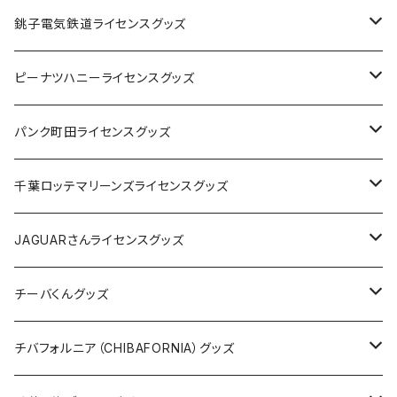
Tシャツ
銚子電気鉄道ライセンスグッズ
キャップ
ステッカー
ピーナツハニーライセンスグッズ
ステッカー
缶バッジ
Tシャツ
パンク町田ライセンスグッズ
缶バッジ
アクリルキーホルダー
キャップ
Tシャツ
千葉ロッテマリーンズライセンスグッズ
ホテルキーホルダー
ホテルキーホルダー
バッグ
キャップ
ステッカー
JAGUARさんライセンスグッズ
ステッカー
クリアファイル
ステッカー
バッグ
缶バッジ
Tシャツ
チーバくんグッズ
ステッカー大
缶バッジ32mm
Tシャツ
缶バッジ
ステッカー
エコバッグ
ステッカー
Tシャツ
チバフォルニア（CHIBAFORNIA）グッズ
選手ステッカー
缶バッジ54mm