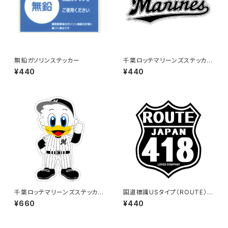
無鉛ガソリンステッカー
千葉ロッテマリーンズステッカー
16
¥440
¥440
千葉ロッテマリーンズステッカー
国道標識USタイプ（ROUTE）ス
13（大）
テッカー 418号線（ブラック）
¥660
¥440