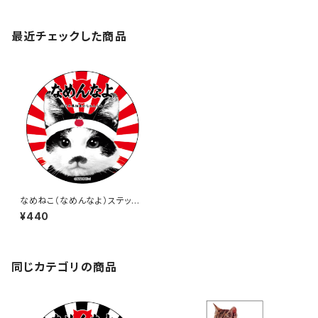
最近チェックした商品
なめねこ（なめんなよ）ステッカ
ー A-2
¥440
同じカテゴリの商品