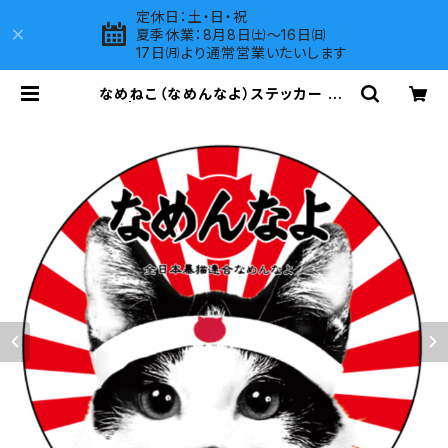
定休日：土・日・祝
夏季休業：8月8日㈯～16日㈰
17日㈪より通常営業いたいします
なめねこ（なめんなよ）ステッカー A-
2 | LOVES COMPANY SHOP