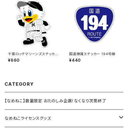
千葉ロッテマリーンズステッカー
国道標識ステッカー 194号線
14（大）
¥660
¥440
CATEGORY
【なめねこ】数量限定 おたのしみ企画！なくなり次第終了
なめねこライセンスグッズ