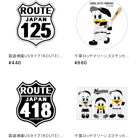
国道標識USタイプ（ROUTE）ス
千葉ロッテマリーンズステッカー
テッカー 125号線（ホワイト）
8（大）
¥440
¥660
国道標識USタイプ（ROUTE）ス
千葉ロッテマリーンズステッカー