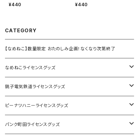
テッカー 418号線（ブラック）
10
¥440
¥440
CATEGORY
【なめねこ】数量限定 おたのしみ企画！なくなり次第終了
なめねこライセンスグッズ
Tシャツ
銚子電気鉄道ライセンスグッズ
キャップ
ステッカー
ピーナツハニーライセンスグッズ
ステッカー
缶バッジ
Tシャツ
パンク町田ライセンスグッズ