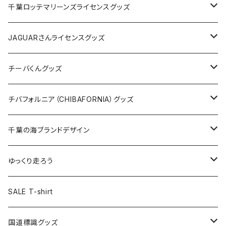
缶バッジ
アクリルキーホルダー
キャップ
Tシャツ
千葉ロッテマリーンズライセンスグッズ
ホテルキーホルダー
ホテルキーホルダー
バッグ
キャップ
ステッカー
JAGUARさんライセンスグッズ
ステッカー
クリアファイル
ステッカー
バッグ
缶バッジ
Tシャツ
チーバくんグッズ
ステッカー大
缶バッジ32mm
Tシャツ
缶バッジ
ステッカー
エコバッグ
ステッカー
Tシャツ
チバフォルニア（CHIBAFORNIA）グッズ
選手ステッカー
缶バッジ54mm
キャップ
キーホルダー
缶バッジ
JAGUARさんコラボグッズ
缶バッジ
キャップ
Tシャツ
千葉の海ブランドデザイン
選手缶バッジ54mm
Tシャツ
トートバッグ
クリアファイル
キーホルダー
サコッシュ
クリアファイル
エコバッグ
キャップ
Tシャツ
ゆっくり走ろう
ステッカー
ランチバッグ
クリアファイル
ホテルキーホルダー
マスク
ステッカー
ステッカー
キャップ
Tシャツ
SALE T-shirt
エコバッグ
モーテルキーホルダー
エコバッグ
モーテルキーホルダー
ホテルキーホルダー
ステッカー
ステッカー
国道標識グッズ