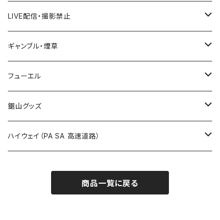
国道600～699号線
ROUTE500～599号線
ROUTE 400～499号線
ROUTE 300～399号線
Tシャツ
山形県
LIVE配信・撮影禁止
国道700～799号線
ROUTE600～699号線
ROUTE 500～599号線
ROUTE 400～499号線
ステッカー
福島県
LIVE配信禁止
ギャンブル・煙草
国道800～899号線
ROUTE700～799号線
ROUTE 600～699号線
ROUTE 500～599号線
茨城県
撮影禁止
ホテルキーホルダー
フューエル
国道900～1000号線
ROUTE800～899号線
ROUTE 700～799号線
ROUTE 600～699号線
栃木県
たばこ・禁煙ステッカー
ステッカー
鋸山グッズ
ROUTE900～1000号線
ROUTE 800～899号線
ROUTE 700～799号線
群馬県
Tシャツ
ハイウェイ（PA SA 高速道路）
ROUTE 900～1000号線
ROUTE 800～899号線
埼玉県
キャップ
ホテルキーホルダー
ROUTE 900～1000号線
商品一覧に戻る
Tシャツ
千葉県
ステッカー