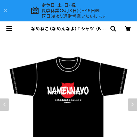
定休日：土・日・祝
夏季休業：8月8日㈯～16日㈰
17日㈪より通常営業いたいします
なめねこ（なめんなよ）Tシャツ （Bla
ck）2 | LOVES COMPANY SHOP