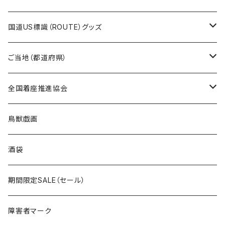
トートバッグ
千葉ロッテマリーンズコラボ
ホテルキーホルダー
ホテルキーホルダー
ステッカー
国道US標識（ROUTE）グッズ
国道0～99号線
トートバッグ
Tシャツ
ステッカー
ご当地（都道府県）
国道100～199号線
ROUTE 0～99号線
キャップ
Tシャツ
北海道
全国着座推進協会
国道200～299号線
ROUTE100～199号線
ROUTE 0～99号線
キャップ
青森県
ステッカー
鳥獣戯画
国道300～399号線
ROUTE200～299号線
ROUTE 100～199号線
ROUTE 0～99号線
岩手県
酒袋
国道400～499号線
ROUTE300～399号線
ROUTE 200～299号線
ROUTE 100～199号線
宮城県
期間限定SALE（セール）
国道500～599号線
ROUTE400～499号線
ROUTE 300～399号線
ROUTE 200～299号線
秋田県
障害者マーク