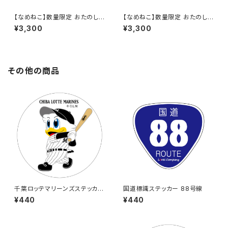
【なめねこ】数量限定 おたのし
【なめねこ】数量限定 おたのし
み企画！なくなり次第終了 な
み企画！なくなり次第終了 な
¥3,300
¥3,300
めねこ（なめんなよ）Tシャツ
めねこ（なめんなよ）Tシャツ （B
（White）4
lack）4
その他の商品
千葉ロッテマリーンズステッカー
国道標識ステッカー 88号線
8
¥440
¥440