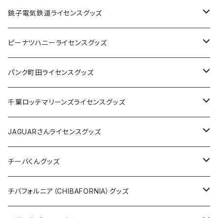
Tシャツ
銚子電気鉄道ライセンスグッズ
キャップ
ステッカー
ピーナツハニーライセンスグッズ
ステッカー
缶バッジ
Tシャツ
パンク町田ライセンスグッズ
缶バッジ
アクリルキーホルダー
キャップ
Tシャツ
千葉ロッテマリーンズライセンスグッズ
ホテルキーホルダー
ホテルキーホルダー
バッグ
キャップ
ステッカー
JAGUARさんライセンスグッズ
ステッカー
クリアファイル
ステッカー
バッグ
缶バッジ
Tシャツ
チーバくんグッズ
ステッカー大
缶バッジ32mm
Tシャツ
缶バッジ
ステッカー
エコバッグ
ステッカー
Tシャツ
チバフォルニア（CHIBAFORNIA）グッズ
選手ステッカー
缶バッジ54mm