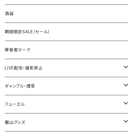
国道300～399号線
ROUTE200～299号線
ROUTE 100～199号線
ROUTE 0～99号線
岩手県
酒袋
国道400～499号線
ROUTE300～399号線
ROUTE 200～299号線
ROUTE 100～199号線
宮城県
期間限定SALE（セール）
国道500～599号線
ROUTE400～499号線
ROUTE 300～399号線
ROUTE 200～299号線
秋田県
障害者マーク
国道600～699号線
ROUTE500～599号線
ROUTE 400～499号線
ROUTE 300～399号線
Tシャツ
山形県
LIVE配信・撮影禁止
国道700～799号線
ROUTE600～699号線
ROUTE 500～599号線
ROUTE 400～499号線
ステッカー
福島県
LIVE配信禁止
ギャンブル・煙草
国道800～899号線
ROUTE700～799号線
ROUTE 600～699号線
ROUTE 500～599号線
茨城県
撮影禁止
ホテルキーホルダー
フューエル
国道900～1000号線
ROUTE800～899号線
ROUTE 700～799号線
ROUTE 600～699号線
栃木県
たばこ・禁煙ステッカー
ステッカー
鋸山グッズ
ROUTE900～1000号線
ROUTE 800～899号線
ROUTE 700～799号線