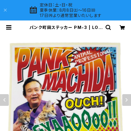
定休日：土・日・祝
夏季休業：8月8日㈯～16日㈰
17日㈪より通常営業いたいします
パンク町田ステッカー PM-3 | LOV
ES COMPANY SHOP