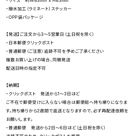
・サイズ 約W83mm x H83mm
・撥水加工（ラミネート）ステッカー
・OPP袋パッケージ
【発送】ご注文から3〜5営業日（土日祝を除く）
・日本郵便クリックポスト
・普通郵便（ご注意）追跡不可を予めご了承ください
複数お買い上げの場合、同梱発送
配送日時の指定不可
【納期】
・クリックポスト 発送から1〜3日ほど
ご不在で郵便受けに入らない場合は郵便局へ持ち帰りになりま
す。持ち帰りから2週間で返送となりますので、必ず再配達依頼を
お願いします。
・普通郵便 発送から2日〜6日ほど（土日祝を除く）