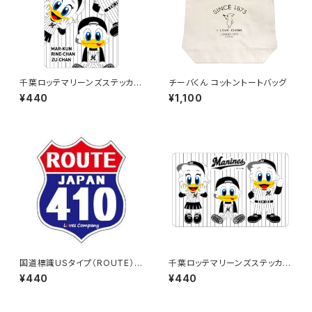
千葉ロッテマリーンズステッカー
チーバくん コットントートバッグ
11
¥440
¥1,100
国道標識USタイプ（ROUTE）ス
千葉ロッテマリーンズステッカー
テッカー 410号線
10
¥440
¥440