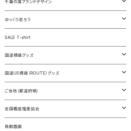
キャップ
キーホルダー
缶バッジ
JAGUARさんコラボグッズ
缶バッジ
キャップ
Tシャツ
千葉の海ブランドデザイン
選手缶バッジ54mm
Tシャツ
トートバッグ
クリアファイル
キーホルダー
サコッシュ
クリアファイル
エコバッグ
キャップ
Tシャツ
ゆっくり走ろう
ステッカー
ランチバッグ
クリアファイル
ホテルキーホルダー
マスク
ステッカー
ステッカー
キャップ
Tシャツ
SALE T-shirt
エコバッグ
モーテルキーホルダー
エコバッグ
モーテルキーホルダー
ホテルキーホルダー
ステッカー
ステッカー
国道標識グッズ
トートバッグ
千葉ロッテマリーンズコラボ
ホテルキーホルダー
ホテルキーホルダー
ステッカー
国道US標識（ROUTE）グッズ
国道0～99号線
トートバッグ
Tシャツ
ステッカー
ご当地（都道府県）
国道100～199号線
ROUTE 0～99号線
キャップ
Tシャツ
北海道
全国着座推進協会
国道200～299号線
ROUTE100～199号線
ROUTE 0～99号線
キャップ
青森県
ステッカー
鳥獣戯画