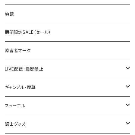
国道300～399号線
ROUTE200～299号線
ROUTE 100～199号線
ROUTE 0～99号線
岩手県
酒袋
国道400～499号線
ROUTE300～399号線
ROUTE 200～299号線
ROUTE 100～199号線
宮城県
期間限定SALE（セール）
国道500～599号線
ROUTE400～499号線
ROUTE 300～399号線
ROUTE 200～299号線
秋田県
障害者マーク
国道600～699号線
ROUTE500～599号線
ROUTE 400～499号線
ROUTE 300～399号線
Tシャツ
山形県
LIVE配信・撮影禁止
国道700～799号線
ROUTE600～699号線
ROUTE 500～599号線
ROUTE 400～499号線
ステッカー
福島県
LIVE配信禁止
ギャンブル・煙草
国道800～899号線
ROUTE700～799号線
ROUTE 600～699号線
ROUTE 500～599号線
茨城県
撮影禁止
ホテルキーホルダー
フューエル
国道900～1000号線
ROUTE800～899号線
ROUTE 700～799号線
ROUTE 600～699号線
栃木県
たばこ・禁煙ステッカー
ステッカー
鋸山グッズ
ROUTE900～1000号線
ROUTE 800～899号線
ROUTE 700～799号線