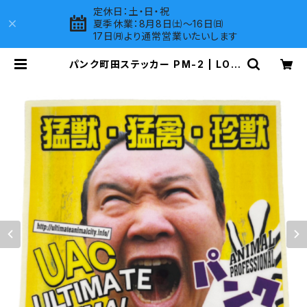
定休日：土・日・祝
夏季休業：8月8日㈯～16日㈰
17日㈪より通常営業いたいします
パンク町田ステッカー PM-2 | LOV
ES COMPANY SHOP