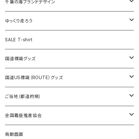
キャップ
キーホルダー
缶バッジ
JAGUARさんコラボグッズ
缶バッジ
キャップ
Tシャツ
千葉の海ブランドデザイン
選手缶バッジ54mm
Tシャツ
トートバッグ
クリアファイル
キーホルダー
サコッシュ
クリアファイル
エコバッグ
キャップ
Tシャツ
ゆっくり走ろう
ステッカー
ランチバッグ
クリアファイル
ホテルキーホルダー
マスク
ステッカー
ステッカー
キャップ
Tシャツ
SALE T-shirt
エコバッグ
モーテルキーホルダー
エコバッグ
モーテルキーホルダー
ホテルキーホルダー
ステッカー
ステッカー
国道標識グッズ
トートバッグ
千葉ロッテマリーンズコラボ
ホテルキーホルダー
ホテルキーホルダー
ステッカー
国道US標識（ROUTE）グッズ
国道0～99号線
トートバッグ
Tシャツ
ステッカー
ご当地（都道府県）
国道100～199号線
ROUTE 0～99号線
キャップ
Tシャツ
北海道
全国着座推進協会
国道200～299号線
ROUTE100～199号線
ROUTE 0～99号線
キャップ
青森県
ステッカー
鳥獣戯画