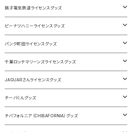
Tシャツ
銚子電気鉄道ライセンスグッズ
キャップ
ステッカー
ピーナツハニーライセンスグッズ
ステッカー
缶バッジ
Tシャツ
パンク町田ライセンスグッズ
缶バッジ
アクリルキーホルダー
キャップ
Tシャツ
千葉ロッテマリーンズライセンスグッズ
ホテルキーホルダー
ホテルキーホルダー
バッグ
キャップ
ステッカー
JAGUARさんライセンスグッズ
ステッカー
クリアファイル
ステッカー
バッグ
缶バッジ
Tシャツ
チーバくんグッズ
ステッカー大
缶バッジ32mm
Tシャツ
缶バッジ
ステッカー
エコバッグ
ステッカー
Tシャツ
チバフォルニア（CHIBAFORNIA）グッズ
選手ステッカー
缶バッジ54mm