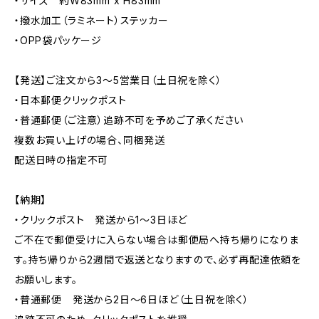
・サイズ 約W83mm x H83mm
・撥水加工（ラミネート）ステッカー
・OPP袋パッケージ
【発送】ご注文から3〜5営業日（土日祝を除く）
・日本郵便クリックポスト
・普通郵便（ご注意）追跡不可を予めご了承ください
複数お買い上げの場合、同梱発送
配送日時の指定不可
【納期】
・クリックポスト 発送から1〜3日ほど
ご不在で郵便受けに入らない場合は郵便局へ持ち帰りになりま
す。持ち帰りから2週間で返送となりますので、必ず再配達依頼を
お願いします。
・普通郵便 発送から2日〜6日ほど（土日祝を除く）