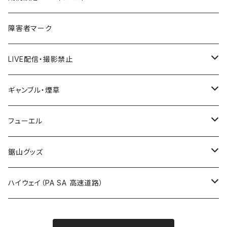
国道500～599号線
ROUTE400～499号線
ROUTE 300～399号線
ROUTE 200～299号線
秋田県
障害者マーク
国道600～699号線
ROUTE500～599号線
ROUTE 400～499号線
ROUTE 300～399号線
Tシャツ
山形県
LIVE配信・撮影禁止
国道700～799号線
ROUTE600～699号線
ROUTE 500～599号線
ROUTE 400～499号線
ステッカー
福島県
LIVE配信禁止
ギャンブル・煙草
国道800～899号線
ROUTE700～799号線
ROUTE 600～699号線
ROUTE 500～599号線
茨城県
撮影禁止
ホテルキーホルダー
フューエル
国道900～1000号線
ROUTE800～899号線
ROUTE 700～799号線
ROUTE 600～699号線
栃木県
たばこ・禁煙ステッカー
ステッカー
鋸山グッズ
ROUTE900～1000号線
ROUTE 800～899号線
ROUTE 700～799号線
群馬県
Tシャツ
ハイウェイ（PA SA 高速道路）
ROUTE 900～1000号線
ROUTE 800～899号線
埼玉県
キャップ
ホテルキーホルダー
ROUTE 900～1000号線