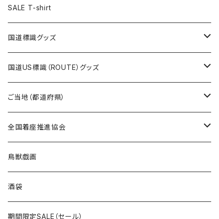
ステッカー
ランチバッグ
クリアファイル
ホテルキーホルダー
マスク
ステッカー
ステッカー
キャップ
Tシャツ
SALE T-shirt
エコバッグ
モーテルキーホルダー
エコバッグ
モーテルキーホルダー
ホテルキーホルダー
ステッカー
ステッカー
国道標識グッズ
トートバッグ
千葉ロッテマリーンズコラボ
ホテルキーホルダー
ホテルキーホルダー
ステッカー
国道US標識（ROUTE）グッズ
国道0～99号線
トートバッグ
Tシャツ
ステッカー
ご当地（都道府県）
国道100～199号線
ROUTE 0～99号線
キャップ
Tシャツ
北海道
全国着座推進協会
国道200～299号線
ROUTE100～199号線
ROUTE 0～99号線
キャップ
青森県
ステッカー
鳥獣戯画
国道300～399号線
ROUTE200～299号線
ROUTE 100～199号線
ROUTE 0～99号線
岩手県
酒袋
国道400～499号線
ROUTE300～399号線
ROUTE 200～299号線
ROUTE 100～199号線
宮城県
期間限定SALE（セール）