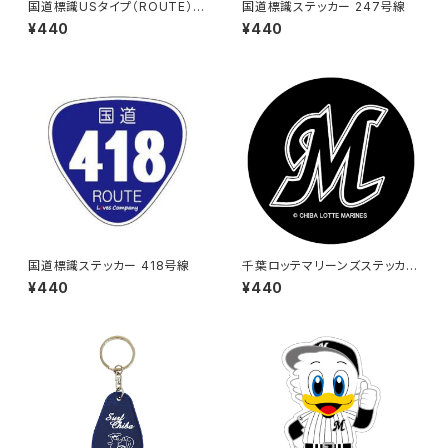
国道標識USタイプ（ROUTE）ス
国道標識ステッカー 247号線
テッカー 513号線
¥440
¥440
国道標識ステッカー 418号線
千葉ロッテマリーンズステッカー
6
¥440
¥440