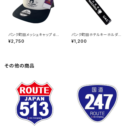
パンク町田メッシュキャップ des
パンク町田ホテルキーホルダー
ign3
design1
¥2,750
¥1,200
その他の商品