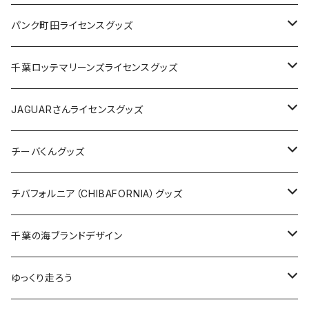
ステッカー
缶バッジ
Tシャツ
パンク町田ライセンスグッズ
缶バッジ
アクリルキーホルダー
キャップ
Tシャツ
千葉ロッテマリーンズライセンスグッズ
ホテルキーホルダー
ホテルキーホルダー
バッグ
キャップ
ステッカー
JAGUARさんライセンスグッズ
ステッカー
クリアファイル
ステッカー
バッグ
缶バッジ
Tシャツ
チーバくんグッズ
ステッカー大
缶バッジ32mm
Tシャツ
缶バッジ
ステッカー
エコバッグ
ステッカー
Tシャツ
チバフォルニア（CHIBAFORNIA）グッズ
選手ステッカー
缶バッジ54mm
キャップ
キーホルダー
缶バッジ
JAGUARさんコラボグッズ
缶バッジ
キャップ
Tシャツ
千葉の海ブランドデザイン
選手缶バッジ54mm
Tシャツ
トートバッグ
クリアファイル
キーホルダー
サコッシュ
クリアファイル
エコバッグ
キャップ
Tシャツ
ゆっくり走ろう