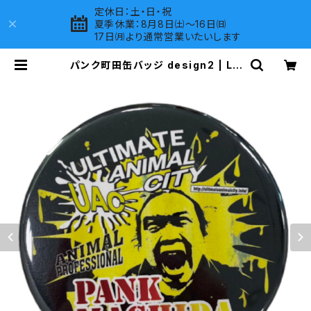
定休日：土・日・祝
夏季休業：8月8日㈯～16日㈰
17日㈪より通常営業いたいします
パンク町田缶バッジ design2 | LO
VES COMPANY SHOP