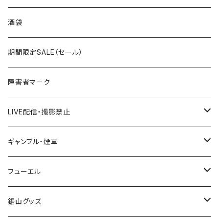
国道300～399号線
ROUTE200～299号線
ROUTE 100～199号線
ROUTE 0～99号線
岩手県
酒袋
国道400～499号線
ROUTE300～399号線
ROUTE 200～299号線
ROUTE 100～199号線
宮城県
期間限定SALE（セール）
国道500～599号線
ROUTE400～499号線
ROUTE 300～399号線
ROUTE 200～299号線
秋田県
障害者マーク
国道600～699号線
ROUTE500～599号線
ROUTE 400～499号線
ROUTE 300～399号線
Tシャツ
山形県
LIVE配信・撮影禁止
国道700～799号線
ROUTE600～699号線
ROUTE 500～599号線
ROUTE 400～499号線
ステッカー
福島県
LIVE配信禁止
ギャンブル・煙草
国道800～899号線
ROUTE700～799号線
ROUTE 600～699号線
ROUTE 500～599号線
茨城県
撮影禁止
ホテルキーホルダー
フューエル
国道900～1000号線
ROUTE800～899号線
ROUTE 700～799号線
ROUTE 600～699号線
栃木県
たばこ・禁煙ステッカー
ステッカー
鋸山グッズ
ROUTE900～1000号線
ROUTE 800～899号線
ROUTE 700～799号線