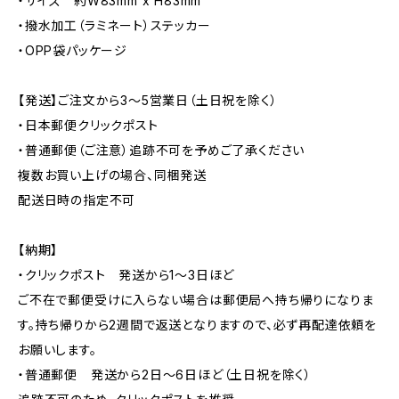
・サイズ 約W83mm x H83mm
・撥水加工（ラミネート）ステッカー
・OPP袋パッケージ
【発送】ご注文から3〜5営業日（土日祝を除く）
・日本郵便クリックポスト
・普通郵便（ご注意）追跡不可を予めご了承ください
複数お買い上げの場合、同梱発送
配送日時の指定不可
【納期】
・クリックポスト 発送から1〜3日ほど
ご不在で郵便受けに入らない場合は郵便局へ持ち帰りになりま
す。持ち帰りから2週間で返送となりますので、必ず再配達依頼を
お願いします。
・普通郵便 発送から2日〜6日ほど（土日祝を除く）