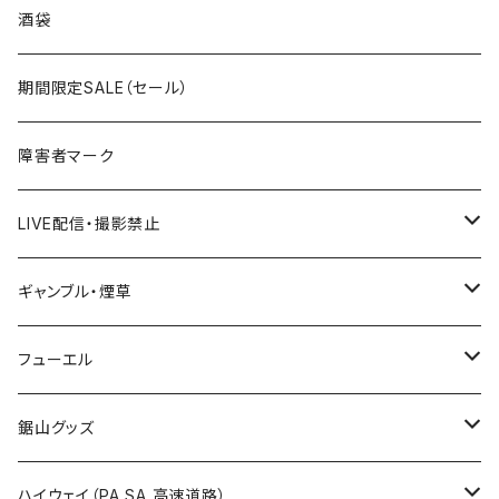
国道300～399号線
ROUTE200～299号線
ROUTE 100～199号線
ROUTE 0～99号線
岩手県
酒袋
国道400～499号線
ROUTE300～399号線
ROUTE 200～299号線
ROUTE 100～199号線
宮城県
期間限定SALE（セール）
国道500～599号線
ROUTE400～499号線
ROUTE 300～399号線
ROUTE 200～299号線
秋田県
障害者マーク
国道600～699号線
ROUTE500～599号線
ROUTE 400～499号線
ROUTE 300～399号線
Tシャツ
山形県
LIVE配信・撮影禁止
国道700～799号線
ROUTE600～699号線
ROUTE 500～599号線
ROUTE 400～499号線
ステッカー
福島県
LIVE配信禁止
ギャンブル・煙草
国道800～899号線
ROUTE700～799号線
ROUTE 600～699号線
ROUTE 500～599号線
茨城県
撮影禁止
ホテルキーホルダー
フューエル
国道900～1000号線
ROUTE800～899号線
ROUTE 700～799号線
ROUTE 600～699号線
栃木県
たばこ・禁煙ステッカー
ステッカー
鋸山グッズ
ROUTE900～1000号線
ROUTE 800～899号線
ROUTE 700～799号線
群馬県
Tシャツ
ハイウェイ（PA SA 高速道路）