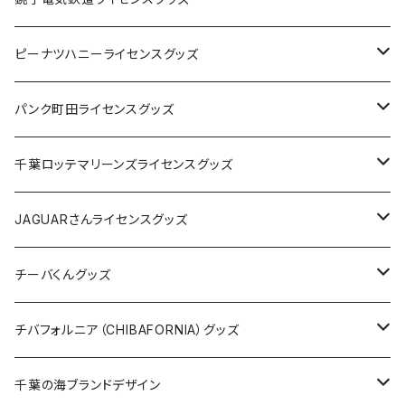
キャップ
ステッカー
ピーナツハニーライセンスグッズ
ステッカー
缶バッジ
Tシャツ
パンク町田ライセンスグッズ
缶バッジ
アクリルキーホルダー
キャップ
Tシャツ
千葉ロッテマリーンズライセンスグッズ
ホテルキーホルダー
ホテルキーホルダー
バッグ
キャップ
ステッカー
JAGUARさんライセンスグッズ
ステッカー
クリアファイル
ステッカー
バッグ
缶バッジ
Tシャツ
チーバくんグッズ
ステッカー大
缶バッジ32mm
Tシャツ
缶バッジ
ステッカー
エコバッグ
ステッカー
Tシャツ
チバフォルニア（CHIBAFORNIA）グッズ
選手ステッカー
缶バッジ54mm
キャップ
キーホルダー
缶バッジ
JAGUARさんコラボグッズ
缶バッジ
キャップ
Tシャツ
千葉の海ブランドデザイン