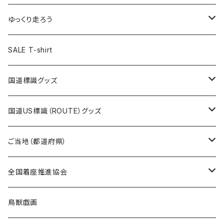
選手缶バッジ54mm
Tシャツ
トートバッグ
クリアファイル
キーホルダー
サコッシュ
クリアファイル
エコバッグ
キャップ
Tシャツ
ゆっくり走ろう
ステッカー
ランチバッグ
クリアファイル
ホテルキーホルダー
マスク
ステッカー
ステッカー
キャップ
Tシャツ
SALE T-shirt
エコバッグ
モーテルキーホルダー
エコバッグ
モーテルキーホルダー
ホテルキーホルダー
ステッカー
ステッカー
国道標識グッズ
トートバッグ
千葉ロッテマリーンズコラボ
ホテルキーホルダー
ホテルキーホルダー
ステッカー
国道US標識（ROUTE）グッズ
国道0～99号線
トートバッグ
Tシャツ
ステッカー
ご当地（都道府県）
国道100～199号線
ROUTE 0～99号線
キャップ
Tシャツ
北海道
全国着座推進協会
国道200～299号線
ROUTE100～199号線
ROUTE 0～99号線
キャップ
青森県
ステッカー
鳥獣戯画