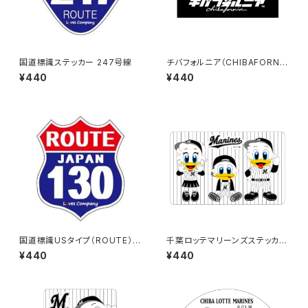
国道標識ステッカー 247号線
チバフォルニア（CHIBAFORNI
A）ステッカーB（Black）
¥440
¥440
国道標識USタイプ（ROUTE）ス
千葉ロッテマリーンズステッカー
テッカー 130号線
10
¥440
¥440