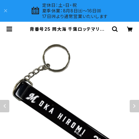
定休日：土・日・祝
夏季休業：8月8日㈯～16日㈰
17日㈪より通常営業いたいします
背番号25 岡大海 千葉ロッテマリーン
ズ 選手ホテルキーホルダー | LOVE
S COMPANY SHOP