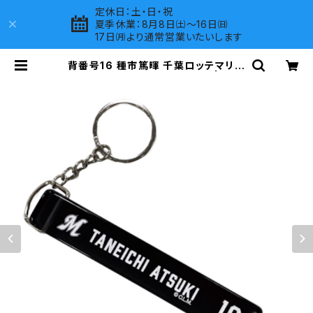
定休日：土・日・祝
夏季休業：8月8日㈯～16日㈰
17日㈪より通常営業いたいします
背番号16 種市篤暉 千葉ロッテマリー
ンズ 選手ホテルキーホルダー | LOV
ES COMPANY SHOP