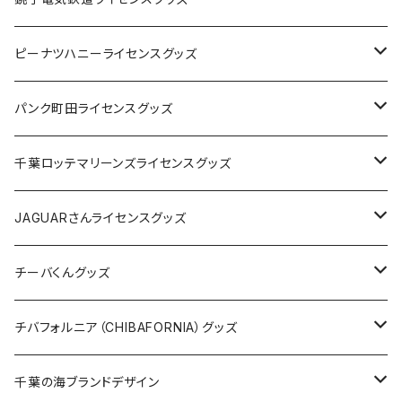
キャップ
ステッカー
ピーナツハニーライセンスグッズ
ステッカー
缶バッジ
Tシャツ
パンク町田ライセンスグッズ
缶バッジ
アクリルキーホルダー
キャップ
Tシャツ
千葉ロッテマリーンズライセンスグッズ
ホテルキーホルダー
ホテルキーホルダー
バッグ
キャップ
ステッカー
JAGUARさんライセンスグッズ
ステッカー
クリアファイル
ステッカー
バッグ
缶バッジ
Tシャツ
チーバくんグッズ
ステッカー大
缶バッジ32mm
Tシャツ
缶バッジ
ステッカー
エコバッグ
ステッカー
Tシャツ
チバフォルニア（CHIBAFORNIA）グッズ
選手ステッカー
缶バッジ54mm
キャップ
キーホルダー
缶バッジ
JAGUARさんコラボグッズ
缶バッジ
キャップ
Tシャツ
千葉の海ブランドデザイン