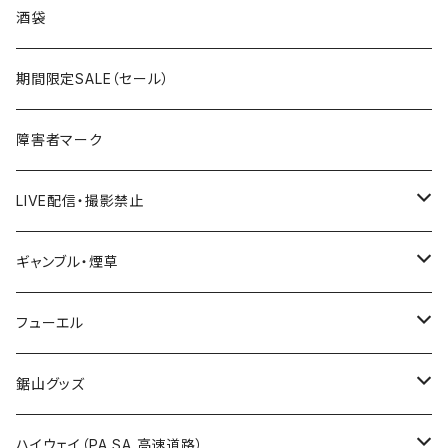
国道300～399号線
ROUTE200～299号線
ROUTE 100～199号線
ROUTE 0～99号線
岩手県
酒袋
国道400～499号線
ROUTE300～399号線
ROUTE 200～299号線
ROUTE 100～199号線
宮城県
期間限定SALE（セール）
国道500～599号線
ROUTE400～499号線
ROUTE 300～399号線
ROUTE 200～299号線
秋田県
障害者マーク
国道600～699号線
ROUTE500～599号線
ROUTE 400～499号線
ROUTE 300～399号線
Tシャツ
山形県
LIVE配信・撮影禁止
国道700～799号線
ROUTE600～699号線
ROUTE 500～599号線
ROUTE 400～499号線
ステッカー
福島県
LIVE配信禁止
ギャンブル・煙草
国道800～899号線
ROUTE700～799号線
ROUTE 600～699号線
ROUTE 500～599号線
茨城県
撮影禁止
ホテルキーホルダー
フューエル
国道900～1000号線
ROUTE800～899号線
ROUTE 700～799号線
ROUTE 600～699号線
栃木県
たばこ・禁煙ステッカー
ステッカー
鋸山グッズ
ROUTE900～1000号線
ROUTE 800～899号線
ROUTE 700～799号線
群馬県
Tシャツ
ハイウェイ（PA SA 高速道路）