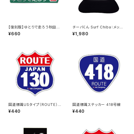
【復刻版】ゆとりで走ろう秋田県
チーバくん Surf Chiba：メッシ
（緑）：ステッカー（大）
ュキャップ（Aホワイト）
¥660
¥1,980
国道標識USタイプ（ROUTE）ス
国道標識ステッカー 418号線
テッカー 130号線
¥440
¥440