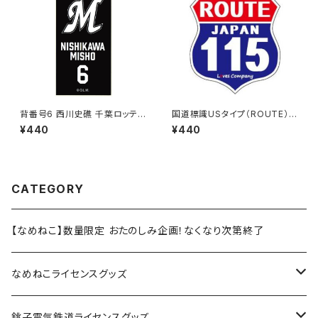
背番号6 西川史礁 千葉ロッテマ
国道標識USタイプ（ROUTE）ス
リーンズ 選手ステッカー（ブラッ
テッカー 115号線
¥440
¥440
クB)
CATEGORY
【なめねこ】数量限定 おたのしみ企画！なくなり次第終了
なめねこライセンスグッズ
Tシャツ
銚子電気鉄道ライセンスグッズ