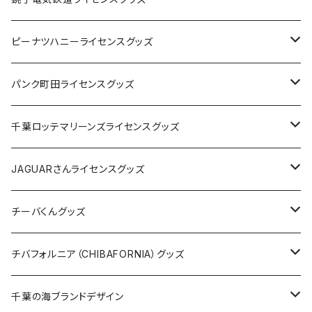
キャップ
ステッカー
ピーナツハニーライセンスグッズ
ステッカー
缶バッジ
Tシャツ
パンク町田ライセンスグッズ
缶バッジ
アクリルキーホルダー
キャップ
Tシャツ
千葉ロッテマリーンズライセンスグッズ
ホテルキーホルダー
ホテルキーホルダー
バッグ
キャップ
ステッカー
JAGUARさんライセンスグッズ
ステッカー
クリアファイル
ステッカー
バッグ
缶バッジ
Tシャツ
チーバくんグッズ
ステッカー大
缶バッジ32mm
Tシャツ
缶バッジ
ステッカー
エコバッグ
ステッカー
Tシャツ
チバフォルニア（CHIBAFORNIA）グッズ
選手ステッカー
缶バッジ54mm
キャップ
キーホルダー
缶バッジ
JAGUARさんコラボグッズ
缶バッジ
キャップ
Tシャツ
千葉の海ブランドデザイン