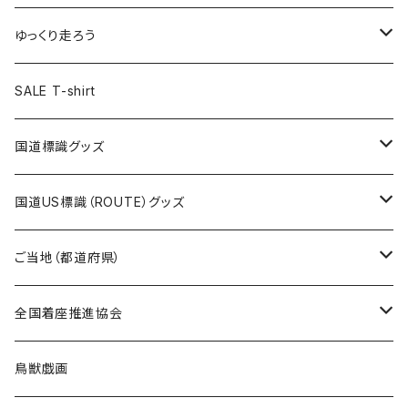
選手缶バッジ54mm
Tシャツ
トートバッグ
クリアファイル
キーホルダー
サコッシュ
クリアファイル
エコバッグ
キャップ
Tシャツ
ゆっくり走ろう
ステッカー
ランチバッグ
クリアファイル
ホテルキーホルダー
マスク
ステッカー
ステッカー
キャップ
Tシャツ
SALE T-shirt
エコバッグ
モーテルキーホルダー
エコバッグ
モーテルキーホルダー
ホテルキーホルダー
ステッカー
ステッカー
国道標識グッズ
トートバッグ
千葉ロッテマリーンズコラボ
ホテルキーホルダー
ホテルキーホルダー
ステッカー
国道US標識（ROUTE）グッズ
国道0～99号線
トートバッグ
Tシャツ
ステッカー
ご当地（都道府県）
国道100～199号線
ROUTE 0～99号線
キャップ
Tシャツ
北海道
全国着座推進協会
国道200～299号線
ROUTE100～199号線
ROUTE 0～99号線
キャップ
青森県
ステッカー
鳥獣戯画