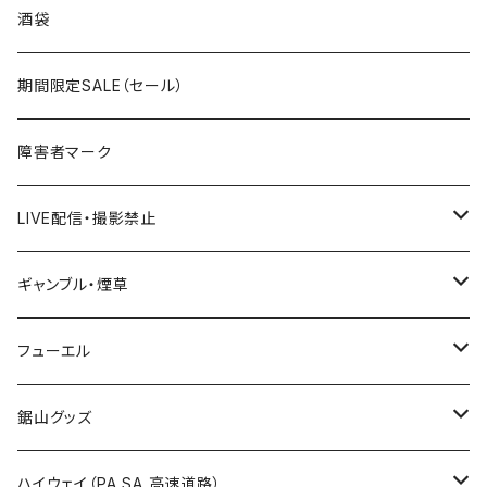
国道300～399号線
ROUTE200～299号線
ROUTE 100～199号線
ROUTE 0～99号線
岩手県
酒袋
国道400～499号線
ROUTE300～399号線
ROUTE 200～299号線
ROUTE 100～199号線
宮城県
期間限定SALE（セール）
国道500～599号線
ROUTE400～499号線
ROUTE 300～399号線
ROUTE 200～299号線
秋田県
障害者マーク
国道600～699号線
ROUTE500～599号線
ROUTE 400～499号線
ROUTE 300～399号線
Tシャツ
山形県
LIVE配信・撮影禁止
国道700～799号線
ROUTE600～699号線
ROUTE 500～599号線
ROUTE 400～499号線
ステッカー
福島県
LIVE配信禁止
ギャンブル・煙草
国道800～899号線
ROUTE700～799号線
ROUTE 600～699号線
ROUTE 500～599号線
茨城県
撮影禁止
ホテルキーホルダー
フューエル
国道900～1000号線
ROUTE800～899号線
ROUTE 700～799号線
ROUTE 600～699号線
栃木県
たばこ・禁煙ステッカー
ステッカー
鋸山グッズ
ROUTE900～1000号線
ROUTE 800～899号線
ROUTE 700～799号線
群馬県
Tシャツ
ハイウェイ（PA SA 高速道路）