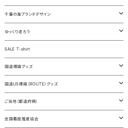
選手ステッカー
缶バッジ54mm
キャップ
キーホルダー
缶バッジ
JAGUARさんコラボグッズ
缶バッジ
キャップ
Tシャツ
千葉の海ブランドデザイン
選手缶バッジ54mm
Tシャツ
トートバッグ
クリアファイル
キーホルダー
サコッシュ
クリアファイル
エコバッグ
キャップ
Tシャツ
ゆっくり走ろう
ステッカー
ランチバッグ
クリアファイル
ホテルキーホルダー
マスク
ステッカー
ステッカー
キャップ
Tシャツ
SALE T-shirt
エコバッグ
モーテルキーホルダー
エコバッグ
モーテルキーホルダー
ホテルキーホルダー
ステッカー
ステッカー
国道標識グッズ
トートバッグ
千葉ロッテマリーンズコラボ
ホテルキーホルダー
ホテルキーホルダー
ステッカー
国道US標識（ROUTE）グッズ
国道0～99号線
トートバッグ
Tシャツ
ステッカー
ご当地（都道府県）
国道100～199号線
ROUTE 0～99号線
キャップ
Tシャツ
北海道
全国着座推進協会