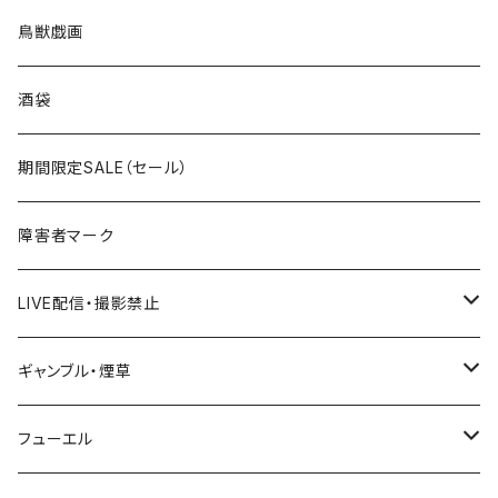
国道200～299号線
ROUTE100～199号線
ROUTE 0～99号線
キャップ
青森県
ステッカー
鳥獣戯画
国道300～399号線
ROUTE200～299号線
ROUTE 100～199号線
ROUTE 0～99号線
岩手県
酒袋
国道400～499号線
ROUTE300～399号線
ROUTE 200～299号線
ROUTE 100～199号線
宮城県
期間限定SALE（セール）
国道500～599号線
ROUTE400～499号線
ROUTE 300～399号線
ROUTE 200～299号線
秋田県
障害者マーク
国道600～699号線
ROUTE500～599号線
ROUTE 400～499号線
ROUTE 300～399号線
Tシャツ
山形県
LIVE配信・撮影禁止
国道700～799号線
ROUTE600～699号線
ROUTE 500～599号線
ROUTE 400～499号線
ステッカー
福島県
LIVE配信禁止
ギャンブル・煙草
国道800～899号線
ROUTE700～799号線
ROUTE 600～699号線
ROUTE 500～599号線
茨城県
撮影禁止
ホテルキーホルダー
フューエル
国道900～1000号線
ROUTE800～899号線
ROUTE 700～799号線
ROUTE 600～699号線