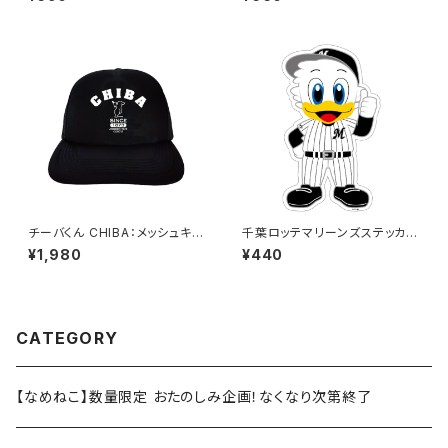
チーバくん CHIBA：メッシュキャ
千葉ロッテマリーンズステッカー
ップ（ブラック）
13
¥1,980
¥440
CATEGORY
【なめねこ】数量限定 おたのしみ企画！なくなり次第終了