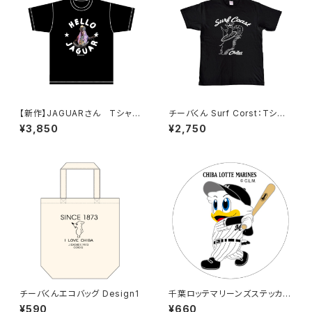
【新作】JAGUARさん Tシャツ
チーバくん Surf Corst：Tシャ
（HELLO JAGUAR）Black
ツ（Black）
¥3,850
¥2,750
チーバくんエコバッグ Design1
千葉ロッテマリーンズステッカー
8（大）
¥590
¥660