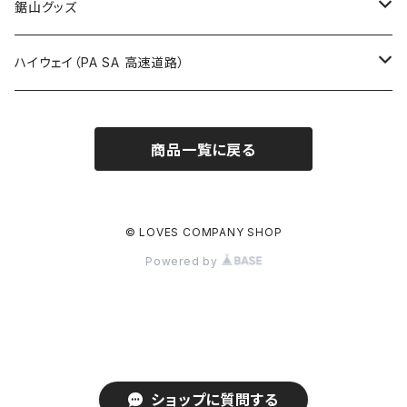
栃木県
たばこ・禁煙ステッカー
ステッカー
鋸山グッズ
ROUTE900～1000号線
ROUTE 800～899号線
ROUTE 700～799号線
群馬県
Tシャツ
ハイウェイ（PA SA 高速道路）
ROUTE 900～1000号線
ROUTE 800～899号線
埼玉県
キャップ
ホテルキーホルダー
ROUTE 900～1000号線
商品一覧に戻る
Tシャツ
千葉県
ステッカー
ステッカー
Tシャツ
東京都
缶バッジ
© LOVES COMPANY SHOP
Powered by
ステッカー
神奈川県
アクリルキーホルダー
キャップ
新潟県
ホテルキーホルダー
ホテルキーホルダー
富山県
クリアファイル
ショップに質問する