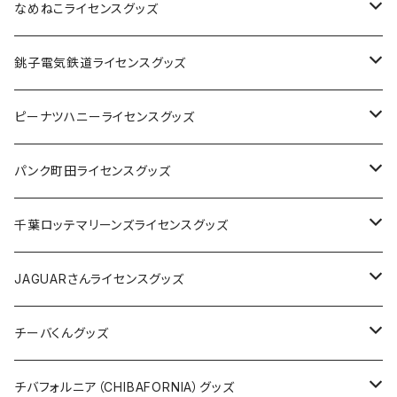
なめねこライセンスグッズ
Tシャツ
銚子電気鉄道ライセンスグッズ
キャップ
ステッカー
ピーナツハニーライセンスグッズ
ステッカー
缶バッジ
Tシャツ
パンク町田ライセンスグッズ
缶バッジ
アクリルキーホルダー
キャップ
Tシャツ
千葉ロッテマリーンズライセンスグッズ
ホテルキーホルダー
ホテルキーホルダー
バッグ
キャップ
ステッカー
JAGUARさんライセンスグッズ
ステッカー
クリアファイル
ステッカー
バッグ
缶バッジ
Tシャツ
チーバくんグッズ
ステッカー大
缶バッジ32mm
Tシャツ
缶バッジ
ステッカー
エコバッグ
ステッカー
Tシャツ
チバフォルニア（CHIBAFORNIA）グッズ