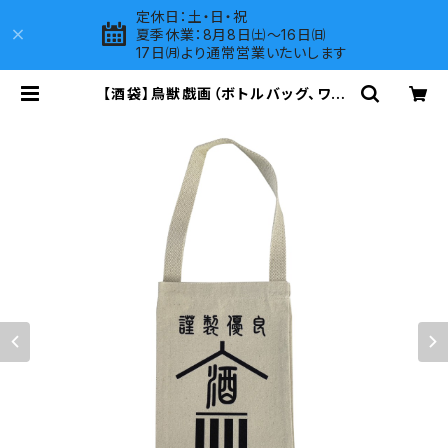
定休日：土・日・祝
夏季休業：8月8日㈯～16日㈰
17日㈪より通常営業いたいします
【酒袋】鳥獣戯画（ボトルバッグ、ワイ
ンバッグ、ラッピングバッグ）SB-CG-
1 | LOVES COMPANY SHOP